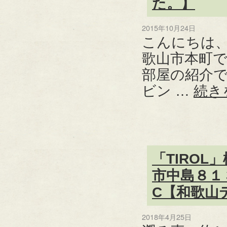
た。】
2015年10月24日
こんにちは
歌山市本町で
部屋の紹介
ビン …
続き
「TIRO
市中島８１
C【和歌山
2018年4月25日