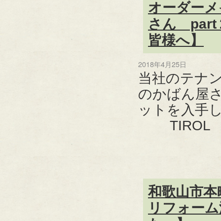
オーダーメ
さん pa
皆様へ】
2018年4月25日
当社のテナ
のかばん屋さ
ットを入手し
TIROL
和歌山市本
リフォーム