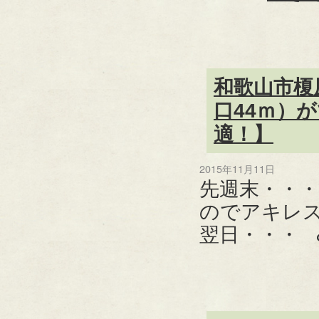
和歌山市榎
口44ｍ）
適！】
2015年11月11日
先週末・・
のでアキレ
翌日・・・ 