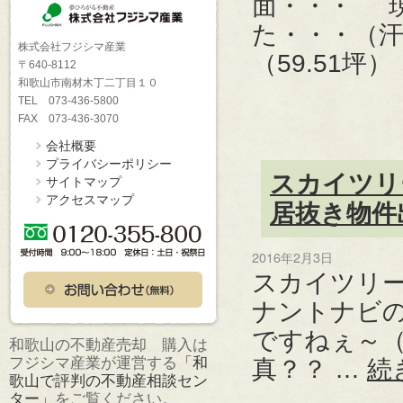
面・・・ 
た・・・（汗
株式会社フジシマ産業
（59.51坪
〒640-8112
和歌山市南材木丁二丁目１０
TEL 073-436-5800
FAX 073-436-3070
会社概要
プライバシーポリシー
スカイツリ
サイトマップ
アクセスマップ
居抜き物件
2016年2月3日
スカイツリ
ナントナビ
ですねぇ～
和歌山の不動産売却 購入は
フジシマ産業が運営する
「和
真？？ …
続
歌山で評判の不動産相談セン
ター」
をご覧ください。