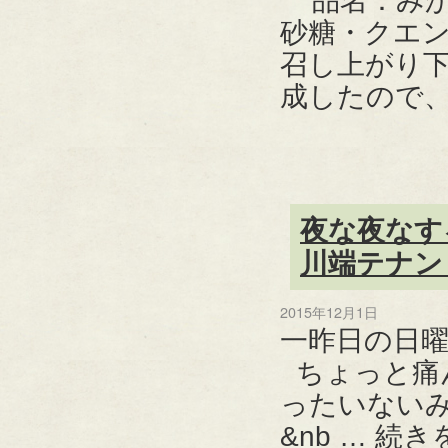
品名：みか
砂糖・クエン
召し上がり
成したので、
夜な夜なす
川端テナン
2015年12月1日
一昨日の日
ちょっと痛
ったいない
&nb …
続き