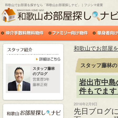
和歌山でお部屋を探すなら「和歌山お部屋探しナビ」｜フジシマ産業
和歌山でお部屋
スタッフ藤林の
スタッフ藤林
のブログ
営業歴3年
岩出市中島
藤林正樹
件もでます
2016年2月9日
先日ブログ