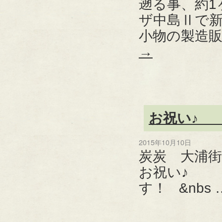
遡る事、約
ザ中島Ⅱで
小物の製造販
→
お祝い♪ 
2015年10月10日
炭炭 大浦
お祝い♪ 
す！ &nbs