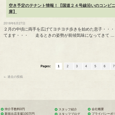
空き予定のテナント情報！【国道２４号線沿いのコンビ
庫】
2018年6月27日
２月の中頃に両手を広げてヨチヨチ歩きを始めた息子・・
てます・・・ 走るときの姿勢が前傾気味になってきて 
Pages:
1
2
3
4
5
6
←
過去の投稿
仲介手数料0円
会社概要
スタッフ紹介
新規出店支援100万円
プライバシーポ
スタッフブログ