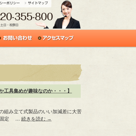
のか工具集めが趣味なのか・・・】
製の組み立て式製品のいい加減差に大苦
で固定 …
続きを読む
→