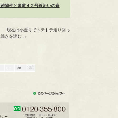
ニ跡物件と国道４２号線沿いの倉
・ 現在は小走りでトテトテ走り回っ
…
続きを読む
→
7
...
38
39
リシー