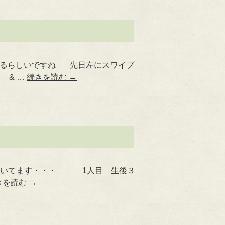
が出るらしいですね 先日左にスワイプ
 & …
続きを読む
→
に驚いてます・・・ 1人目 生後３
きを読む
→