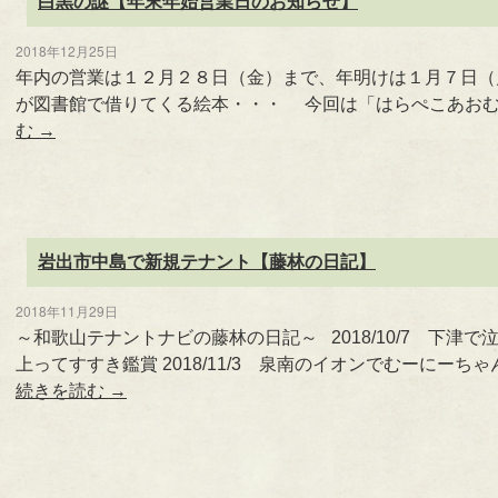
白黒の謎【年末年始営業日のお知らせ】
2018年12月25日
年内の営業は１２月２８日（金）まで、年明けは１月７日
が図書館で借りてくる絵本・・・ 今回は「はらぺこあおむ
む
→
岩出市中島で新規テナント【藤林の日記】
2018年11月29日
～和歌山テナントナビの藤林の日記～ 2018/10/7 下津で泣き
上ってすすき鑑賞 2018/11/3 泉南のイオンでむーにーち
続きを読む
→