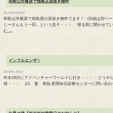
和歌山市榎原で焼鳥店居抜き物件
2019年2月26日
和歌山市榎原で焼鳥屋の居抜き物件でます！（詳細は別ペ
じーさんもう一回」という息子・・・ 寝る前に聞かせてい
む
→
インフルエンザ！
2019年1月9日
年末29日にアドベンチャーワールドに行き・・・ どうや
様・・・ 1/1 妻 発熱 夜間休日診療センターに問い合わ