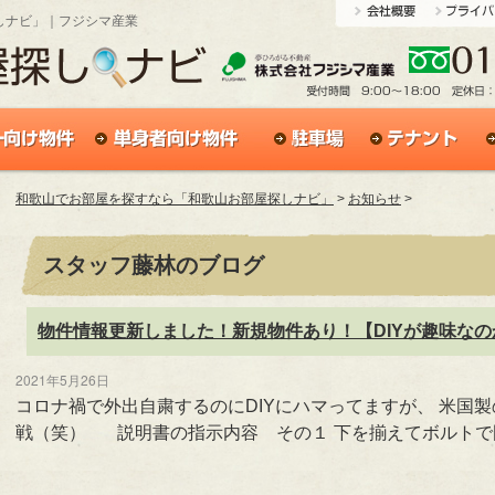
しナビ」｜フジシマ産業
和歌山でお部屋を探すなら「和歌山お部屋探しナビ」
>
お知らせ
>
スタッフ藤林のブログ
物件情報更新しました！新規物件あり！【DIYが趣味な
2021年5月26日
コロナ禍で外出自粛するのにDIYにハマってますが、 米国
戦（笑） 説明書の指示内容 その１ 下を揃えてボルト